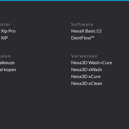
inter
Software
Xip Pro
NexaX Basic (
)
 XiP
DentFlow™
ialen
Verwerken
alkeuze
Nexa3D Wash+Cure
al kopen
Nexa3D xWash
Nexa3D xCure
Nexa3D xClean