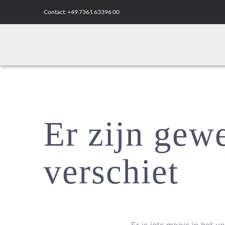
Skip
Contact:
+49 7361 63396 00
to
content
Er zijn gewe
verschiet