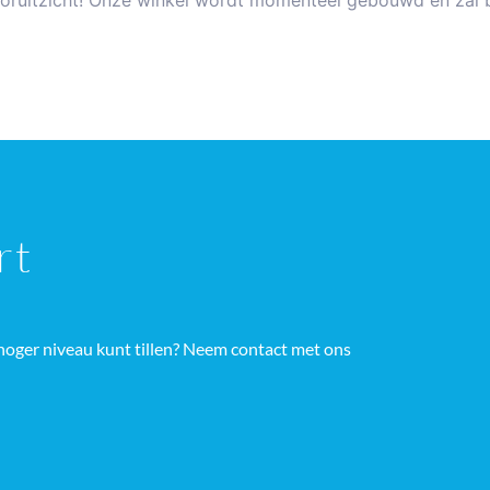
 vooruitzicht! Onze winkel wordt momenteel gebouwd en zal 
rt
hoger niveau kunt tillen? Neem contact met ons