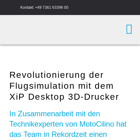
Zum
Kontakt:
+49 7361 63396 00
Inhalt
springen
Tog
Nav
3D-Drucker
Revolutionierung der
Druckmaterial
Flugsimulation mit dem
XiP Desktop 3D-Drucker
Praxisberichte
In Zusammenarbeit mit den
Academy
Technikexperten von MotoCilino hat
das Team in Rekordzeit einen
Unternehmen