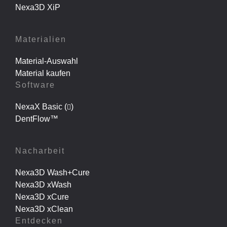
Nexa3D XiP
Materialien
Material-Auswahl
Material kaufen
Software
NexaX Basic (
)
DentFlow™
Nacharbeit
Nexa3D Wash+Cure
Nexa3D xWash
Nexa3D xCure
Nexa3D xClean
Entdecken