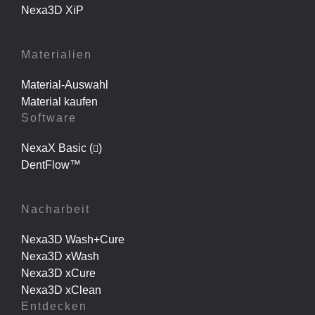
Nexa3D XiP
Materialien
Material-Auswahl
Material kaufen
Software
NexaX Basic (
)
DentFlow™
Nacharbeit
Nexa3D Wash+Cure
Nexa3D xWash
Nexa3D xCure
Nexa3D xClean
Entdecken