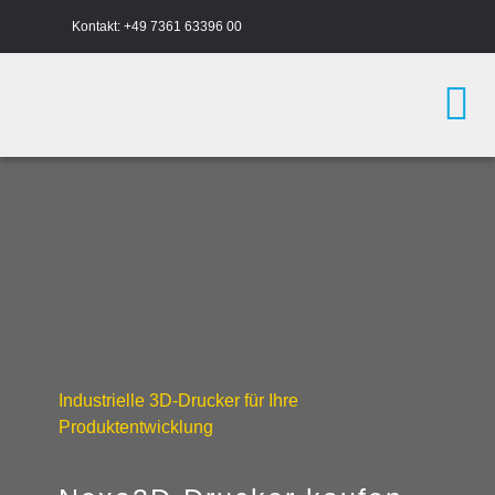
Zum
Kontakt:
+49 7361 63396 00
Inhalt
springen
Tog
Nav
3D-Drucker
Druckmaterial
Praxisberichte
Industrielle 3D-Drucker für Ihre
Academy
Produktentwicklung
Unternehmen