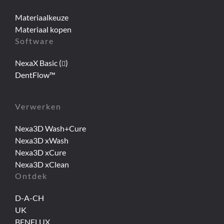
Materiaalkeuze
Materiaal kopen
Software
NexaX Basic (
)
DentFlow™
Verwerken
Nexa3D Wash+Cure
Nexa3D xWash
Nexa3D xCure
Nexa3D xClean
Ontdek
D-A-CH
UK
BENELUX