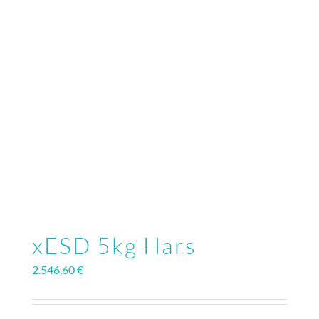
xESD 5kg Hars
2.546,60
€