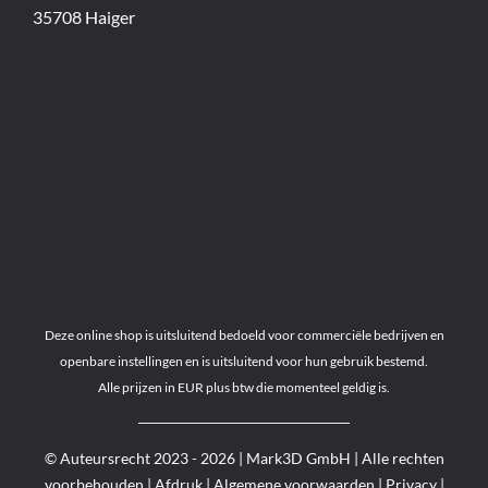
35708 Haiger
Deze online shop is uitsluitend bedoeld voor commerciële bedrijven en
openbare instellingen en is uitsluitend voor hun gebruik bestemd.
Alle prijzen in EUR plus btw die momenteel geldig is.
© Auteursrecht 2023 - 2026 | Mark3D GmbH | Alle rechten
voorbehouden |
Afdruk
|
Algemene voorwaarden
|
Privacy
|