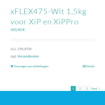
xFLEX475-Wit 1,5kg
voor XiP en XiPPro
541,45
€
incl. 19% BTW
zzgl.
Versandkosten
Toevoegen aan winkelwagen
Details
1
2
3
Next