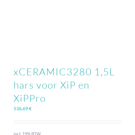
xCERAMIC3280 1,5L
hars voor XiP en
XiPPro
536,69
€
incl. 19% BTW