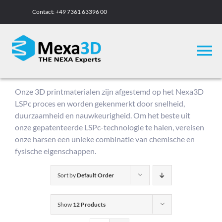
Skip
Contact:
+49 7361 63396 00
to
content
To
Na
Nexa3D printe
Onze 3D printmaterialen zijn afgestemd op het Nexa3D
LSPc proces en worden gekenmerkt door snelheid,
duurzaamheid en nauwkeurigheid. Om het beste uit
Nexa3D print
onze gepatenteerde LSPc-technologie te halen, vereisen
onze harsen een unieke combinatie van chemische en
fysische eigenschappen.
Praktische ra
Sort by
Default Order
Academy
Show
12 Products
Over Mexa3